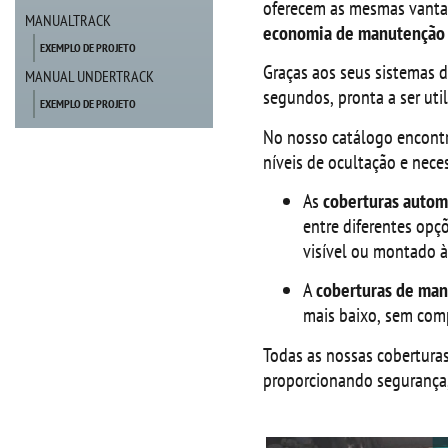
oferecem as mesmas vant
MANUALTRACK
economia de manutenção s
EXEMPLO DE PROJETO
Graças aos seus sistemas d
MANUAL UNDERTRACK
segundos, pronta a ser uti
EXEMPLO DE PROJETO
No nosso catálogo encont
níveis de ocultação e nece
As
coberturas autom
entre diferentes opç
visível ou montado à 
A
coberturas de man
mais baixo, sem comp
Todas as nossas cobertura
proporcionando segurança,