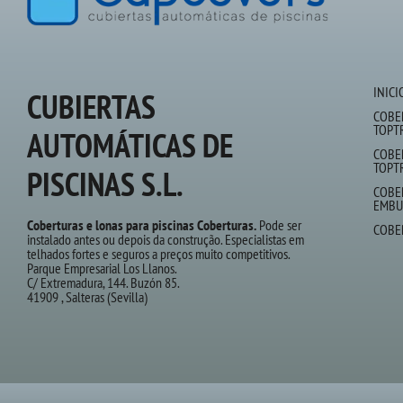
INICI
CUBIERTAS
COBE
TOPT
AUTOMÁTICAS DE
COBE
TOPT
PISCINAS S.L.
COBE
EMBU
Coberturas e lonas para piscinas Coberturas.
Pode ser
COBE
instalado antes ou depois da construção. Especialistas em
telhados fortes e seguros a preços muito competitivos.
Parque Empresarial Los Llanos.
C/ Extremadura, 144. Buzón 85.
41909 , Salteras (Sevilla)