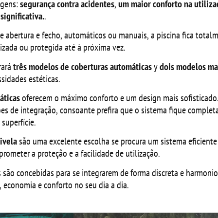
agens:
segurança contra acidentes
,
um maior conforto na utiliza
ignificativa.
.
e abertura e fecho, automáticos ou manuais, a piscina fica tota
lizada ou protegida até à próxima vez.
rará
três modelos de coberturas automáticas
y
dois modelos ma
ssidades estéticas.
áticas
oferecem o máximo conforto e um design mais sofisticado.
ões de integração, consoante prefira que o sistema fique comple
superfície.
ivela
são uma excelente escolha se procura um sistema eficiente
rometer a proteção e a facilidade de utilização.
s são concebidas para se integrarem de forma discreta e harmoni
 economia e conforto no seu dia a dia.