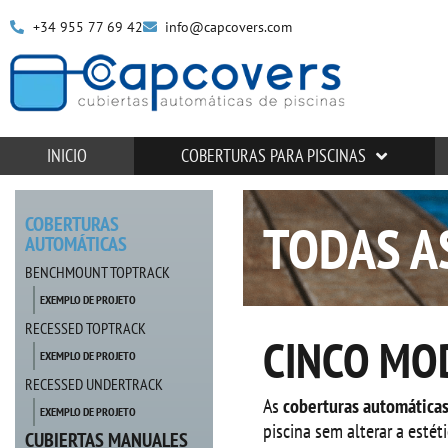
+34 955 77 69 42
info@capcovers.com
INICIO
COBERTURAS PARA PISCINAS
COBERTURAS
TODAS A
AUTOMÁTICAS
BENCHMOUNT TOPTRACK
EXEMPLO DE PROJETO
RECESSED TOPTRACK
CINCO MO
EXEMPLO DE PROJETO
RECESSED UNDERTRACK
As
coberturas automáticas
EXEMPLO DE PROJETO
piscina sem alterar a esté
CUBIERTAS MANUALES