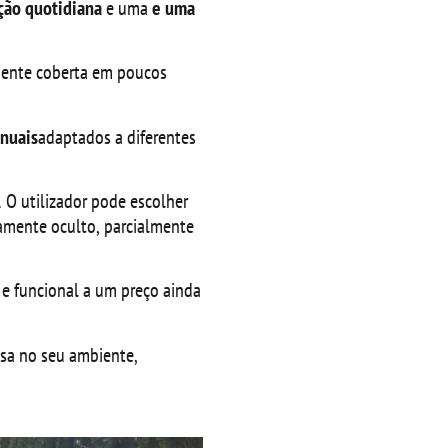
ção quotidiana
e uma
e uma
lmente coberta em poucos
nuais
adaptados a diferentes
 O utilizador pode escolher
tamente oculto, parcialmente
 e funcional a um preço ainda
osa no seu ambiente,