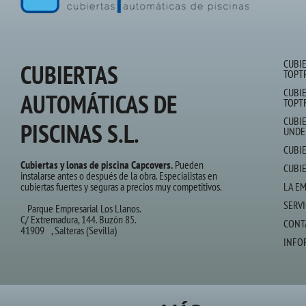
CUBI
CUBIERTAS
TOPT
CUBI
AUTOMÁTICAS DE
TOPT
CUBI
PISCINAS S.L.
UNDE
CUBI
Cubiertas y lonas de piscina Capcovers.
Pueden
CUBI
instalarse antes o después de la obra. Especialistas en
cubiertas fuertes y seguras a precios muy competitivos.
LA E
SERVI
Parque Empresarial Los Llanos.
C/ Extremadura, 144. Buzón 85.
CONT
41909 , Salteras (Sevilla)
INFO