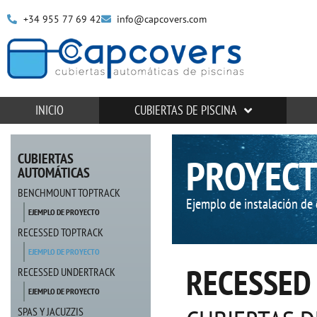
+34 955 77 69 42
info@capcovers.com
INICIO
CUBIERTAS DE PISCINA
CUBIERTAS
PROYECT
AUTOMÁTICAS
BENCHMOUNT TOPTRACK
Ejemplo de instalación de 
EJEMPLO DE PROYECTO
RECESSED TOPTRACK
EJEMPLO DE PROYECTO
RECESSED
RECESSED UNDERTRACK
EJEMPLO DE PROYECTO
SPAS Y JACUZZIS